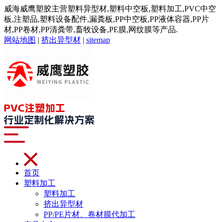
威海威鹰塑胶主营塑料异型材,塑料中空板,塑料加工,PVC中空
板,注塑品,塑料设备配件,漏粪板,PP中空板,PP液体容器,PP片
材,PP卷材,PP清粪带,畜牧设备,PE膜,网纹膜等产品.
网站地图
|
挤出异型材
|
sitemap
首页
塑料加工
塑料加工
挤出异型材
PP/PE片材、卷材膜代加工