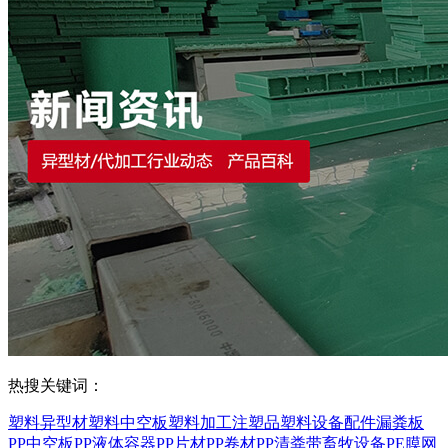
热搜关键词：
塑料异型材
塑料中空板
塑料加工
注塑品
塑料设备配件
漏粪板
PP中空板
PP液体容器
PP片材
PP卷材
PP清粪带
畜牧设备
PE膜
网