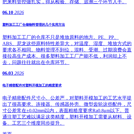
把来料管控做扎实，得从检验、存储、追溯三个环节入手。
06.10
2026
塑料加工工厂仓储物料管理的几个实用方法
塑料加工工厂的仓库不只是堆放原料的地方。PE、PP、
ABS、尼龙这些原料特性差异大，对温度、湿度、堆放方式的
要求各不相同。物料管理不到位，混料、受潮、过期浪费会直
接拉高生产成本。很多塑料加工工厂产能不低，利润却上不
去，问题往往就出在仓库环节。
06.03
2026
电子精密配件对塑料开模加工的精度要求
电子精密配件尺寸小、公差严，对塑料开模加工的工艺水平提
出了很高要求。连接器、传感器外壳、微型齿轮这些配件，尺
寸公差常在±0.02mm以内，表面粗糙度要求Ra0.8μm以下。普
通注塑工艺难以满足这类精度，塑料开模加工需要从材料、设
备、工艺三个维度同步提升。