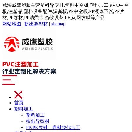
威海威鹰塑胶主营塑料异型材,塑料中空板,塑料加工,PVC中空
板,注塑品,塑料设备配件,漏粪板,PP中空板,PP液体容器,PP片
材,PP卷材,PP清粪带,畜牧设备,PE膜,网纹膜等产品.
网站地图
|
挤出异型材
|
sitemap
首页
塑料加工
塑料加工
挤出异型材
PP/PE片材、卷材膜代加工