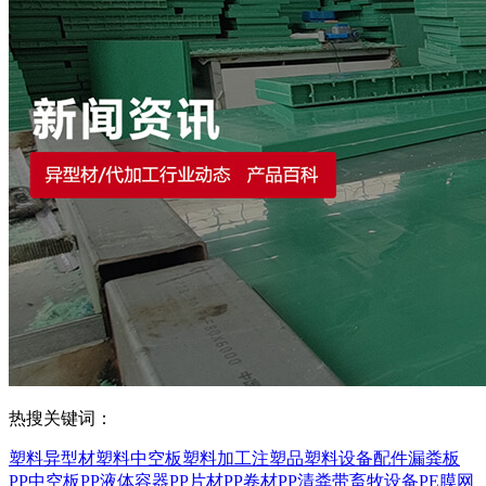
热搜关键词：
塑料异型材
塑料中空板
塑料加工
注塑品
塑料设备配件
漏粪板
PP中空板
PP液体容器
PP片材
PP卷材
PP清粪带
畜牧设备
PE膜
网