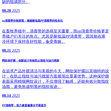
缺的组成部分。
08.28
2025
pp清粪带价格探索：揭秘耐低温PP清粪带的性价比
在畜牧养殖中，清粪带的选择至关重要，而pp清粪带价格更是
养殖户们关注的焦点。尤其是耐低温PP清粪带，因其能在寒
冷环境下保持良好性能，备受青睐。
08.21
2025
网纹保护膜：创新设计有效防止指纹与油污残留
在追求产品外观清洁与美观的今天，网纹保护膜以其独特的设
计，在防止指纹与油污残留方面展现出显著优势。这种保护膜
表面采用精细网纹设计，不仅增强了触感，还能有效分散指纹
油脂，避免形成明显的指纹痕迹。
08.14
2025
PP清粪带：助力禽畜健康水平新提升