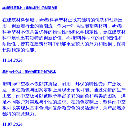
abs塑料异型材：建筑材料中的创新力量
在建筑材料领域，abs塑料异型材正以其独特的优势和创新应
用，创新着行业的新潮流。作为一种高性能塑料材料，abs塑
料异型材不仅具备优异的物理性能和化学稳定性，更在建筑材
料中展现出其独特的创新价值。abs塑料异型材的耐冲击性和
耐磨性，使其在建筑材料中能够承受较大的外力和磨损，保持
长期稳定的性能。
11.14
2024
塑料pp中空板：颜色与图案定制的艺术
塑料pp中空板不仅以其质轻、耐用、环保的特性受到广泛欢
迎，更在颜色与图案定制上展现出无限可能。通过先进的生产
工艺，pp中空板可以被赋予丰富多彩的颜色和精美的图案，满
足不同客户对美观与个性的追求。在颜色定制上，塑料pp中空
板可以实现从基本色调到复杂渐变色的灵活选择，为产品增添
独特的视觉魅力。
11.07
2024