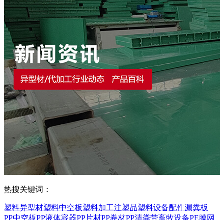
热搜关键词：
塑料异型材
塑料中空板
塑料加工
注塑品
塑料设备配件
漏粪板
PP中空板
PP液体容器
PP片材
PP卷材
PP清粪带
畜牧设备
PE膜
网