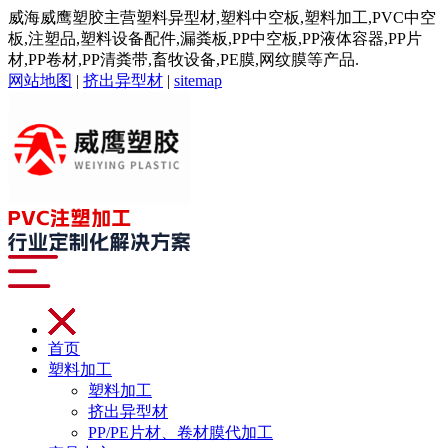
威海威鹰塑胶主营塑料异型材,塑料中空板,塑料加工,PVC中空
板,注塑品,塑料设备配件,漏粪板,PP中空板,PP液体容器,PP片
材,PP卷材,PP清粪带,畜牧设备,PE膜,网纹膜等产品.
网站地图
|
挤出异型材
|
sitemap
首页
塑料加工
塑料加工
挤出异型材
PP/PE片材、卷材膜代加工