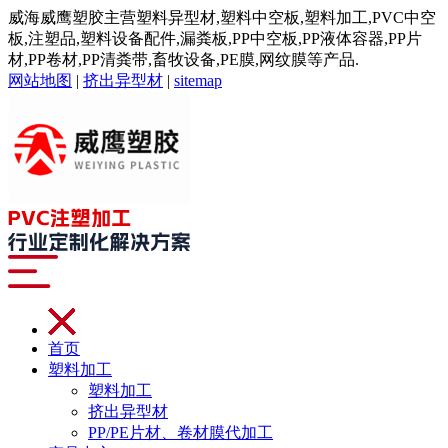
威海威鹰塑胶主营塑料异型材,塑料中空板,塑料加工,PVC中空
板,注塑品,塑料设备配件,漏粪板,PP中空板,PP液体容器,PP片
材,PP卷材,PP清粪带,畜牧设备,PE膜,网纹膜等产品.
网站地图
|
挤出异型材
|
sitemap
首页
塑料加工
塑料加工
挤出异型材
PP/PE片材、卷材膜代加工