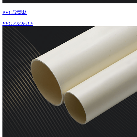
PVC异型材
PVC PROFILE