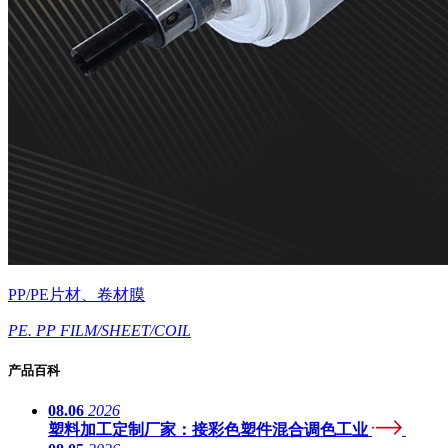
PP/PE片材、卷材膜
PE. PP FILM/SHEET/COIL
产品百科
08.06
2026
塑料加工定制厂家：接彩色塑件混合调色工业