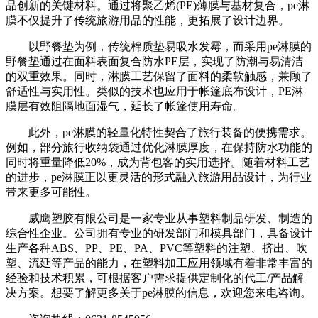
品创新的关键材料。通过将聚乙烯(PE)薄膜与基材复合，pe淋
膜不仅提升了传统旅游用品的性能，更拓展了设计边界。
以野餐垫为例，传统棉质垫易吸水发霉，而采用pe淋膜的
野餐垫通过在面料表面复合防水PE层，实现了防潮与易清洁
的双重效果。同时，淋膜工艺保留了面料的柔软触感，兼顾了
舒适性与实用性。类似的技术也应用于帐篷底布设计，PE淋
膜层有效阻隔地面湿气，延长了帐篷使用寿命。
此外，pe淋膜的轻量化特性契合了旅行装备的便携需求。
例如，部分旅行收纳袋通过优化淋膜厚度，在保持防水功能的
同时将重量降低20%，成为背包客的实用选择。随着材料工艺
的进步，pe淋膜正以更灵活的形式融入旅游用品设计，为行业
带来更多可能性。
威鹰塑胶有限公司是一家专业从事塑料制品研发、制造的
综合性企业。公司拥有专业的研发部门和模具部门，具备设计
生产各种ABS、PP、PE、PA、PVC等塑料的注塑、挤出、吹
塑、流延等产品的能力，在塑料加工应用领域有着非常丰富的
经验和技术积累，可根据客户需求提供定制化的代工/产品解
决方案。想要了解更多关于pe淋膜的信息，欢迎您来电咨询。