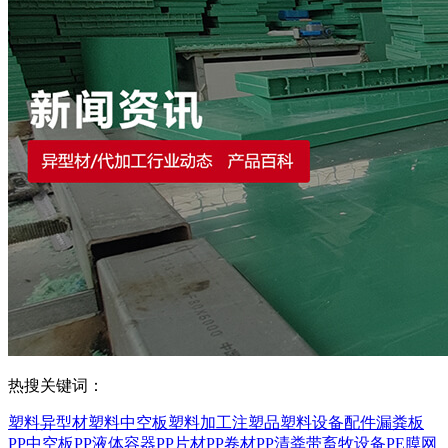
热搜关键词：
塑料异型材
塑料中空板
塑料加工
注塑品
塑料设备配件
漏粪板
PP中空板
PP液体容器
PP片材
PP卷材
PP清粪带
畜牧设备
PE膜
网