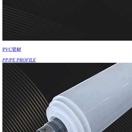
PVC管材
PP/PE PROFILE