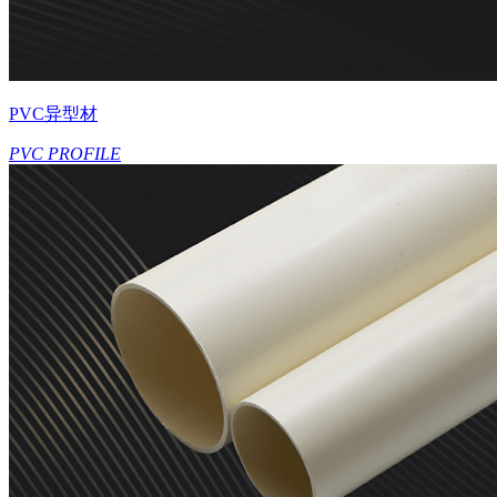
PVC异型材
PVC PROFILE