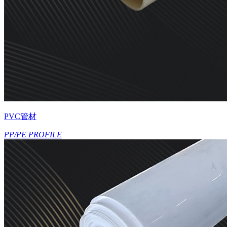
PVC管材
PP/PE PROFILE