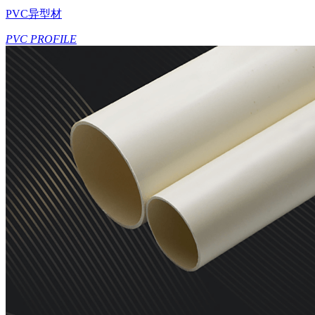
PVC异型材
PVC PROFILE