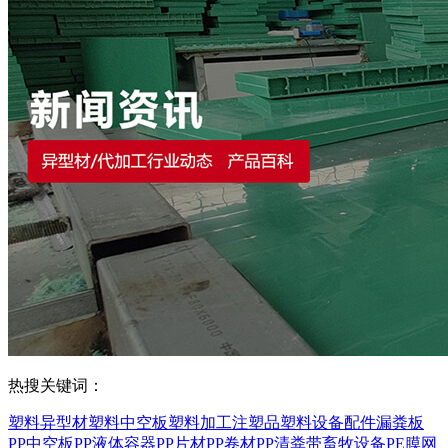
热搜关键词：
塑料异型材
塑料中空板
塑料加工
注塑品
塑料设备配件
漏粪板
PP中空板
PP液体容器
PP片材
PP卷材
PP清粪带
畜牧设备
PE膜
网