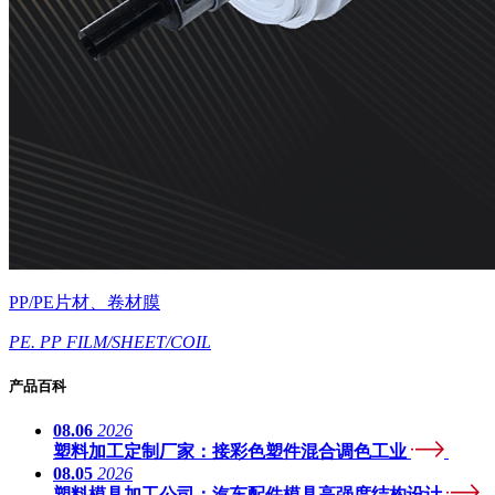
PP/PE片材、卷材膜
PE. PP FILM/SHEET/COIL
产品百科
08.06
2026
塑料加工定制厂家：接彩色塑件混合调色工业
08.05
2026
塑料模具加工公司：汽车配件模具高强度结构设计