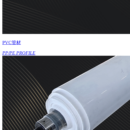
PVC管材
PP/PE PROFILE