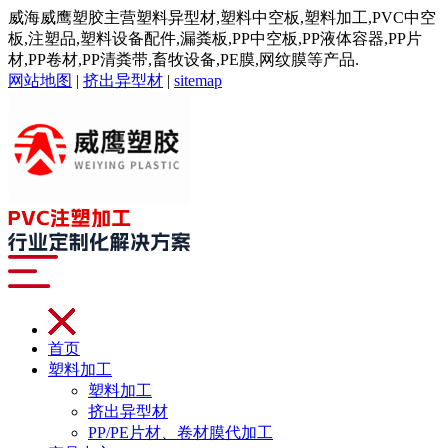
威海威鹰塑胶主营塑料异型材,塑料中空板,塑料加工,PVC中空
板,注塑品,塑料设备配件,漏粪板,PP中空板,PP液体容器,PP片
材,PP卷材,PP清粪带,畜牧设备,PE膜,网纹膜等产品.
网站地图
|
挤出异型材
|
sitemap
首页
塑料加工
塑料加工
挤出异型材
PP/PE片材、卷材膜代加工