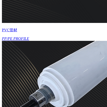
PVC管材
PP/PE PROFILE