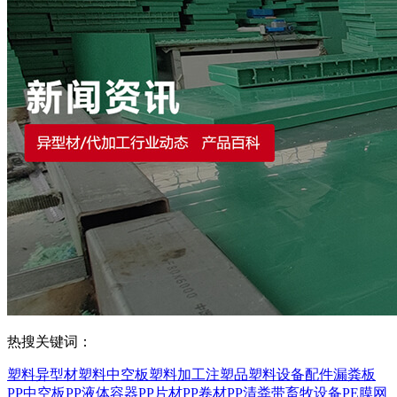
热搜关键词：
塑料异型材
塑料中空板
塑料加工
注塑品
塑料设备配件
漏粪板
PP中空板
PP液体容器
PP片材
PP卷材
PP清粪带
畜牧设备
PE膜
网