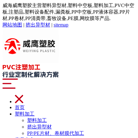
威海威鹰塑胶主营塑料异型材,塑料中空板,塑料加工,PVC中空
板,注塑品,塑料设备配件,漏粪板,PP中空板,PP液体容器,PP片
材,PP卷材,PP清粪带,畜牧设备,PE膜,网纹膜等产品.
网站地图
|
挤出异型材
|
sitemap
首页
塑料加工
塑料加工
挤出异型材
PP/PE片材、卷材膜代加工