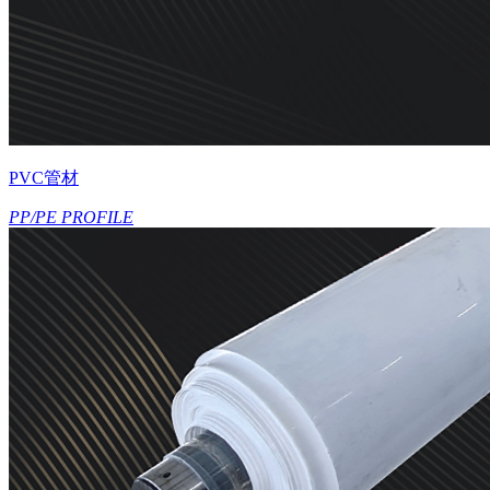
PVC管材
PP/PE PROFILE