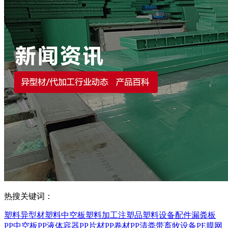
热搜关键词：
塑料异型材
塑料中空板
塑料加工
注塑品
塑料设备配件
漏粪板
PP中空板
PP液体容器
PP片材
PP卷材
PP清粪带
畜牧设备
PE膜
网