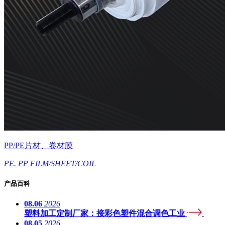
PP/PE片材、卷材膜
PE. PP FILM/SHEET/COIL
产品百科
08.06
2026
塑料加工定制厂家：接彩色塑件混合调色工业
08.05
2026