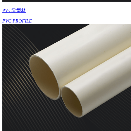
PVC异型材
PVC PROFILE