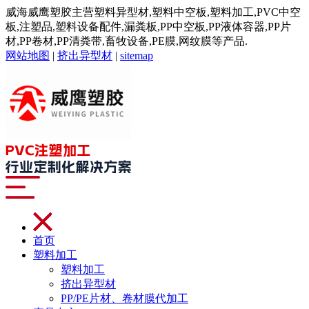
威海威鹰塑胶主营塑料异型材,塑料中空板,塑料加工,PVC中空
板,注塑品,塑料设备配件,漏粪板,PP中空板,PP液体容器,PP片
材,PP卷材,PP清粪带,畜牧设备,PE膜,网纹膜等产品.
网站地图
|
挤出异型材
|
sitemap
首页
塑料加工
塑料加工
挤出异型材
PP/PE片材、卷材膜代加工