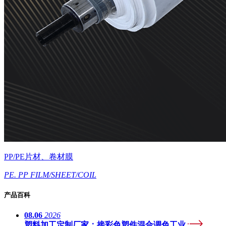
PP/PE片材、卷材膜
PE. PP FILM/SHEET/COIL
产品百科
08.06
2026
塑料加工定制厂家：接彩色塑件混合调色工业