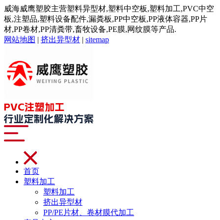
威海威鹰塑胶主营塑料异型材,塑料中空板,塑料加工,PVC中空
板,注塑品,塑料设备配件,漏粪板,PP中空板,PP液体容器,PP片
材,PP卷材,PP清粪带,畜牧设备,PE膜,网纹膜等产品.
网站地图
|
挤出异型材
|
sitemap
首页
塑料加工
塑料加工
挤出异型材
PP/PE片材、卷材膜代加工