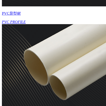
PVC异型材
PVC PROFILE