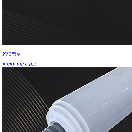
PVC管材
PP/PE PROFILE