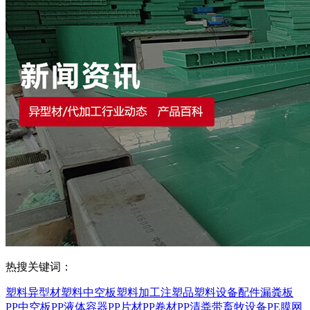
热搜关键词：
塑料异型材
塑料中空板
塑料加工
注塑品
塑料设备配件
漏粪板
PP中空板
PP液体容器
PP片材
PP卷材
PP清粪带
畜牧设备
PE膜
网