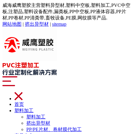
威海威鹰塑胶主营塑料异型材,塑料中空板,塑料加工,PVC中空
板,注塑品,塑料设备配件,漏粪板,PP中空板,PP液体容器,PP片
材,PP卷材,PP清粪带,畜牧设备,PE膜,网纹膜等产品.
网站地图
|
挤出异型材
|
sitemap
首页
塑料加工
塑料加工
挤出异型材
PP/PE片材、卷材膜代加工