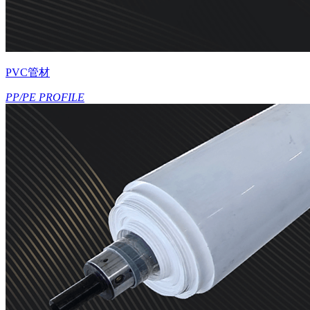
PVC管材
PP/PE PROFILE