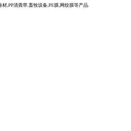
材,PP清粪带,畜牧设备,PE膜,网纹膜等产品.