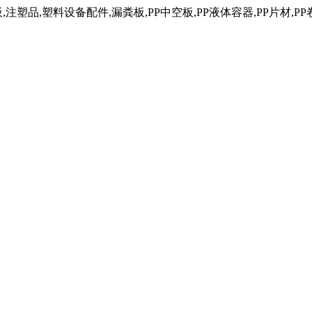
塑品,塑料设备配件,漏粪板,PP中空板,PP液体容器,PP片材,PP卷