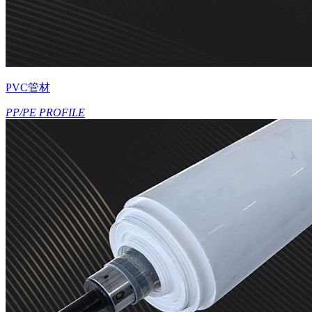
PVC管材
PP/PE PROFILE