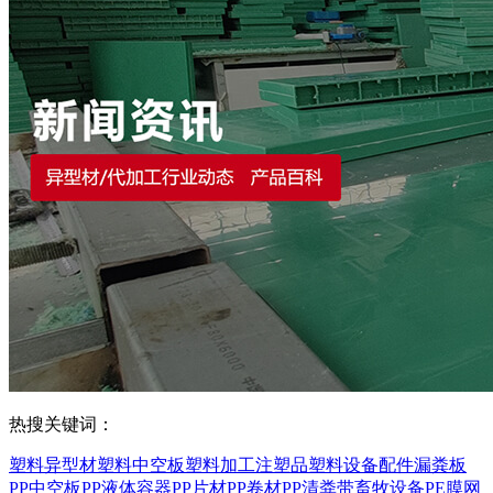
热搜关键词：
塑料异型材
塑料中空板
塑料加工
注塑品
塑料设备配件
漏粪板
PP中空板
PP液体容器
PP片材
PP卷材
PP清粪带
畜牧设备
PE膜
网