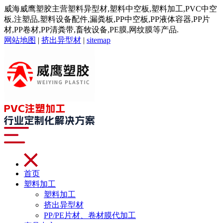
威海威鹰塑胶主营塑料异型材,塑料中空板,塑料加工,PVC中空
板,注塑品,塑料设备配件,漏粪板,PP中空板,PP液体容器,PP片
材,PP卷材,PP清粪带,畜牧设备,PE膜,网纹膜等产品.
网站地图
|
挤出异型材
|
sitemap
首页
塑料加工
塑料加工
挤出异型材
PP/PE片材、卷材膜代加工