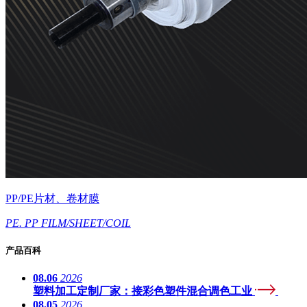
PP/PE片材、卷材膜
PE. PP FILM/SHEET/COIL
产品百科
08.06
2026
塑料加工定制厂家：接彩色塑件混合调色工业
08.05
2026