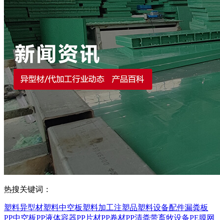
热搜关键词：
塑料异型材
塑料中空板
塑料加工
注塑品
塑料设备配件
漏粪板
PP中空板
PP液体容器
PP片材
PP卷材
PP清粪带
畜牧设备
PE膜
网