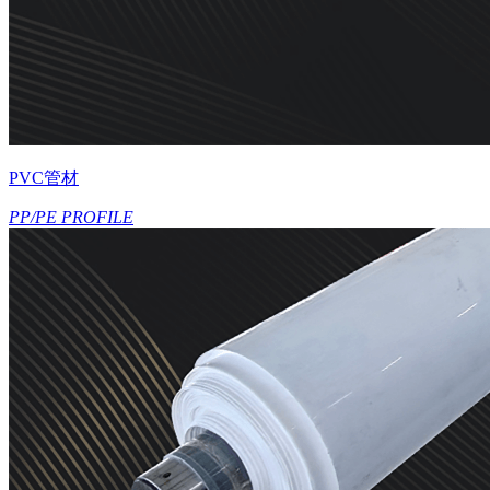
PVC管材
PP/PE PROFILE