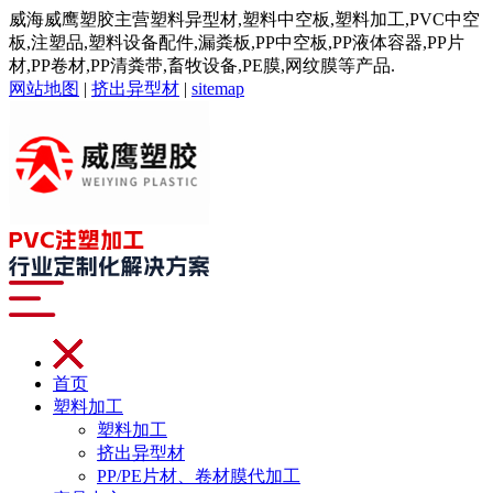
威海威鹰塑胶主营塑料异型材,塑料中空板,塑料加工,PVC中空
板,注塑品,塑料设备配件,漏粪板,PP中空板,PP液体容器,PP片
材,PP卷材,PP清粪带,畜牧设备,PE膜,网纹膜等产品.
网站地图
|
挤出异型材
|
sitemap
首页
塑料加工
塑料加工
挤出异型材
PP/PE片材、卷材膜代加工