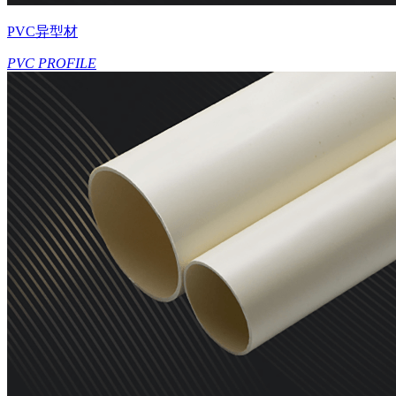
PVC异型材
PVC PROFILE