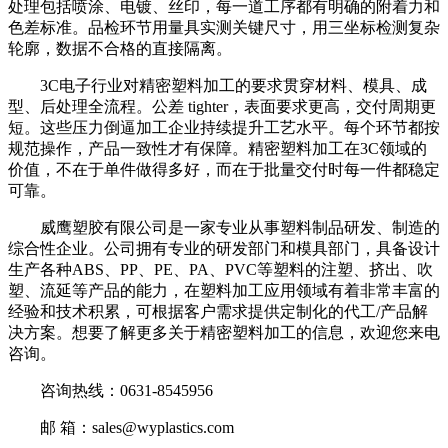
处理包括喷涂、电镀、丝印，每一道工序都有明确的附着力和
色差标准。品检环节用量具实测关键尺寸，用三坐标检测复杂
轮廓，数据不合格的直接隔离。
3C电子行业对精密塑料加工的要求贯穿材料、模具、成
型、后处理全流程。公差 tighter，表面要求更高，交付周期更
短。这些压力倒逼加工企业持续提升工艺水平。每个环节都按
规范操作，产品一致性才有保障。精密塑料加工在3C领域的
价值，不在于单件做得多好，而在于批量交付时每一件都稳定
可靠。
威鹰塑胶有限公司是一家专业从事塑料制品研发、制造的
综合性企业。公司拥有专业的研发部门和模具部门，具备设计
生产各种ABS、PP、PE、PA、PVC等塑料的注塑、挤出、吹
塑、流延等产品的能力，在塑料加工应用领域有着非常丰富的
经验和技术积累，可根据客户需求提供定制化的代工/产品解
决方案。想要了解更多关于精密塑料加工的信息，欢迎您来电
咨询。
咨询热线：0631-8545956
邮 箱：sales@wyplastics.com