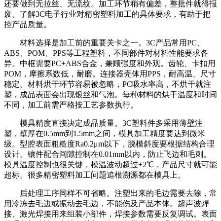
还要做到无拉丝、无流纹。加工环节稍有偏差，整批件就得报
废。了解3C电子行业对精密塑料加工的具体要求，有助于把
控产品质量。
材料选择是加工前的重要关卡之一。3C产品常用PC、
ABS、POM、PPS等工程塑料，不同部件对材料性能要求各
异。中框需要PC+ABS合金，兼顾强度和外观。齿轮、卡扣用
POM，摩擦系数低，耐磨。连接器壳体用PPS，耐高温、尺寸
稳定。材料烘干环节容易被忽略，PC吸水率高，不烘干就注
塑，成品表面会出现银丝和气泡。每种材料的烘干温度和时间
不同，加工前需严格按工艺参数执行。
模具精度直接决定成品质量。3C塑料件多采用薄壁注
塑，壁厚在0.5mm到1.5mm之间，模具加工精度要达到微米
级。型腔表面粗糙度Ra0.2μm以下，脱模斜度要根据结构合理
设计。镶件配合间隙控制在0.01mm以内，防止飞边和毛刺。
模具温度控制也很关键，模温波动超过±2℃，产品尺寸就可能
超标。很多精密塑料加工问题追根溯源都在模具上。
后处理工序同样不可省略。注塑出来的毛边需要去除，常
用冷冻去毛边或振动去毛边，不能伤及产品本体。超声波焊
接、激光焊接用来组装小部件，焊接参数需要反复调试。表面