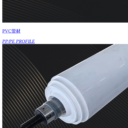
PVC管材
PP/PE PROFILE