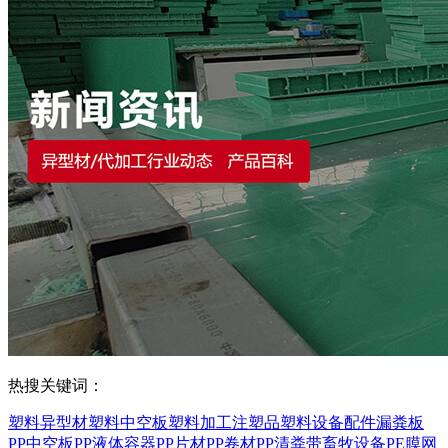
热搜关键词：
塑料异型材
塑料中空板
塑料加工
注塑品
塑料设备配件
漏粪板
PP中空板
PP液体容器
PP片材
PP卷材
PP清粪带
畜牧设备
PE膜
网