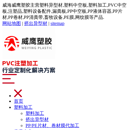
威海威鹰塑胶主营塑料异型材,塑料中空板,塑料加工,PVC中空
板,注塑品,塑料设备配件,漏粪板,PP中空板,PP液体容器,PP片
材,PP卷材,PP清粪带,畜牧设备,PE膜,网纹膜等产品.
网站地图
|
挤出异型材
|
sitemap
首页
塑料加工
塑料加工
挤出异型材
PP/PE片材、卷材膜代加工