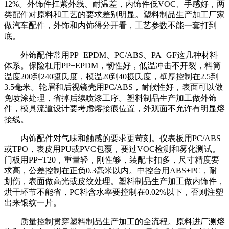
12%。外饰件扛紫外线、耐温差，内饰件低VOC、手感好，两
类配件对原料和工艺的要求差别明显。塑料制品生产加工厂家
做汽车配件，外饰和内饰得分开看，工艺参数不能一套打到
底。
外饰配件常用PP+EPDM、PC/ABS、PA+GF这几种材料
体系。保险杠用PP+EPDM，韧性好，低温冲击不开裂，料筒
温度200到240摄氏度，模温20到40摄氏度，壁厚控制在2.5到
3.5毫米。轮眉和后视镜壳用PC/ABS，耐候性好，表面可以做
免喷涂处理，省掉后续喷漆工序。塑料制品生产加工做外饰
件，模具流道设计要考虑熔接痕位置，外观面不允许有明显熔
接线。
内饰配件对气味和触感的要求更苛刻。仪表板用PC/ABS
或TPO，表皮用PU或PVC包覆，要过VOC检测和雾化测试。
门板用PP+T20，重量轻，刚性够，装配卡扣多，尺寸精度要
求高，公差控制在正负0.3毫米以内。中控台用ABS+PC，耐
划伤，表面做高光或皮纹处理。塑料制品生产加工做内饰件，
烘干环节不能省，PC料含水率要控制在0.02%以下，否则注塑
出来银纹一片。
质量控制贯穿塑料制品生产加工的全流程。原料进厂测熔