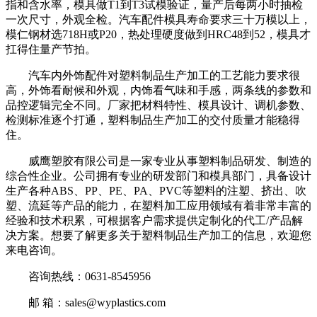
指和含水率，模具做T1到T3试模验证，量产后每两小时抽检
一次尺寸，外观全检。汽车配件模具寿命要求三十万模以上，
模仁钢材选718H或P20，热处理硬度做到HRC48到52，模具才
扛得住量产节拍。
汽车内外饰配件对塑料制品生产加工的工艺能力要求很
高，外饰看耐候和外观，内饰看气味和手感，两条线的参数和
品控逻辑完全不同。厂家把材料特性、模具设计、调机参数、
检测标准逐个打通，塑料制品生产加工的交付质量才能稳得
住。
威鹰塑胶有限公司是一家专业从事塑料制品研发、制造的
综合性企业。公司拥有专业的研发部门和模具部门，具备设计
生产各种ABS、PP、PE、PA、PVC等塑料的注塑、挤出、吹
塑、流延等产品的能力，在塑料加工应用领域有着非常丰富的
经验和技术积累，可根据客户需求提供定制化的代工/产品解
决方案。想要了解更多关于塑料制品生产加工的信息，欢迎您
来电咨询。
咨询热线：0631-8545956
邮 箱：sales@wyplastics.com