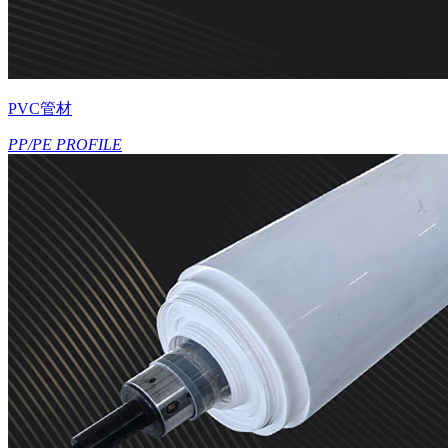
PVC管材
PP/PE PROFILE