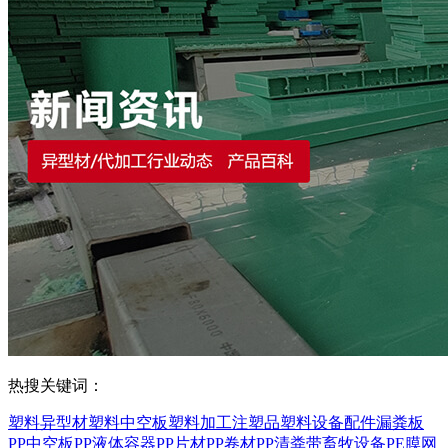
热搜关键词：
塑料异型材
塑料中空板
塑料加工
注塑品
塑料设备配件
漏粪板
PP中空板
PP液体容器
PP片材
PP卷材
PP清粪带
畜牧设备
PE膜
网