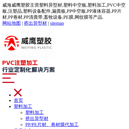
威海威鹰塑胶主营塑料异型材,塑料中空板,塑料加工,PVC中空
板,注塑品,塑料设备配件,漏粪板,PP中空板,PP液体容器,PP片
材,PP卷材,PP清粪带,畜牧设备,PE膜,网纹膜等产品.
网站地图
|
挤出异型材
|
sitemap
首页
塑料加工
塑料加工
挤出异型材
PP/PE片材、卷材膜代加工