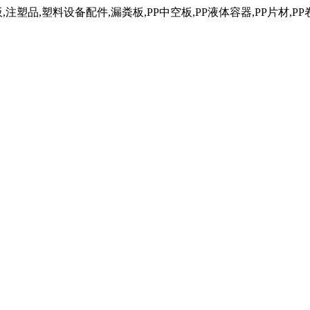
塑品,塑料设备配件,漏粪板,PP中空板,PP液体容器,PP片材,PP卷