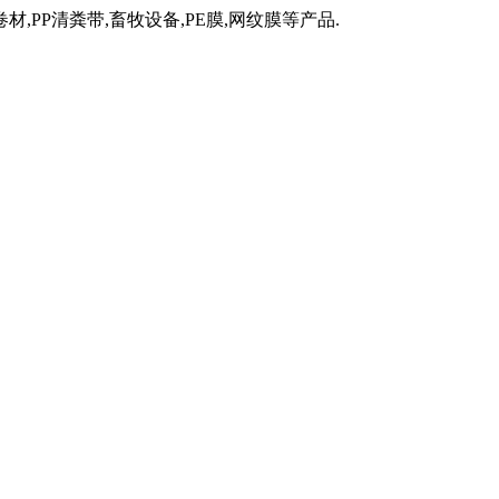
材,PP清粪带,畜牧设备,PE膜,网纹膜等产品.