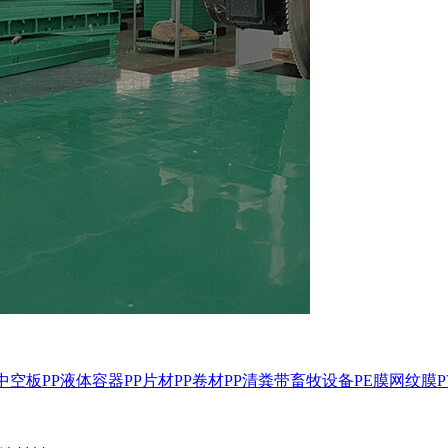
P中空板
PP液体容器
PP片材
PP卷材
PP清粪带
畜牧设备
PE膜
网纹膜