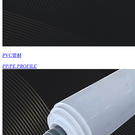
PVC管材
PP/PE PROFILE