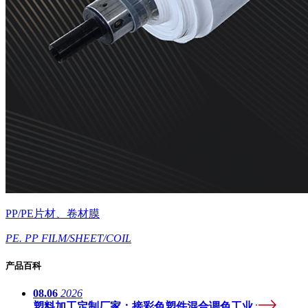
PP/PE片材、卷材膜
PE. PP FILM/SHEET/COIL
产品百科
08.06
2026
塑料加工定制厂家：接彩色塑件混合调色工业