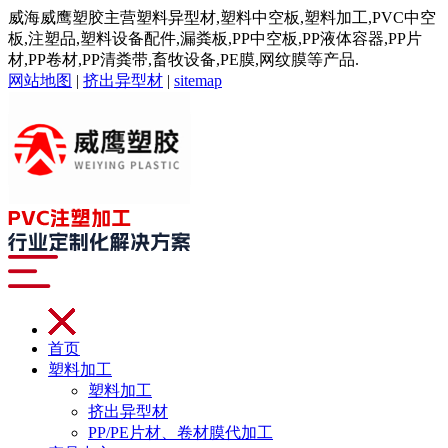
威海威鹰塑胶主营塑料异型材,塑料中空板,塑料加工,PVC中空
板,注塑品,塑料设备配件,漏粪板,PP中空板,PP液体容器,PP片
材,PP卷材,PP清粪带,畜牧设备,PE膜,网纹膜等产品.
网站地图
|
挤出异型材
|
sitemap
首页
塑料加工
塑料加工
挤出异型材
PP/PE片材、卷材膜代加工