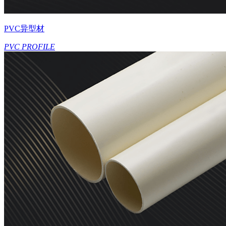
PVC异型材
PVC PROFILE