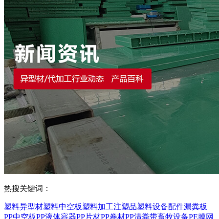
热搜关键词：
塑料异型材
塑料中空板
塑料加工
注塑品
塑料设备配件
漏粪板
PP中空板
PP液体容器
PP片材
PP卷材
PP清粪带
畜牧设备
PE膜
网