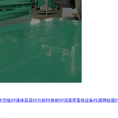
P中空板
PP液体容器
PP片材
PP卷材
PP清粪带
畜牧设备
PE膜
网纹膜