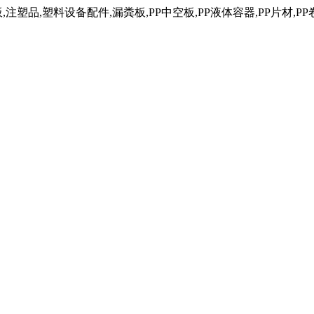
塑品,塑料设备配件,漏粪板,PP中空板,PP液体容器,PP片材,PP卷