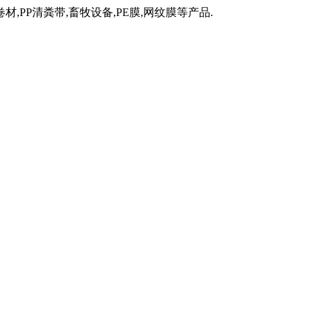
材,PP清粪带,畜牧设备,PE膜,网纹膜等产品.