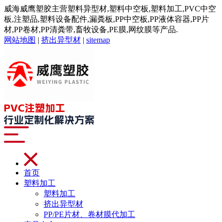
威海威鹰塑胶主营塑料异型材,塑料中空板,塑料加工,PVC中空
板,注塑品,塑料设备配件,漏粪板,PP中空板,PP液体容器,PP片
材,PP卷材,PP清粪带,畜牧设备,PE膜,网纹膜等产品.
网站地图
|
挤出异型材
|
sitemap
首页
塑料加工
塑料加工
挤出异型材
PP/PE片材、卷材膜代加工