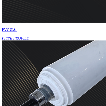
PVC管材
PP/PE PROFILE