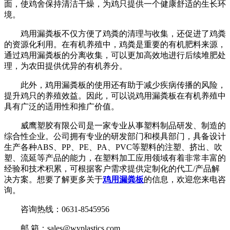
面，使鸡舍保持清洁干燥，为鸡只提供一个健康舒适的生长环
境。
鸡用漏粪板不仅方便了鸡粪的清理与收集，还促进了鸡粪
的资源化利用。在有机养殖中，鸡粪是重要的有机肥料来源，
通过鸡用漏粪板的分离收集，可以更加高效地进行后续堆肥处
理，为农田提供优异的有机养分。
此外，鸡用漏粪板的使用还有助于减少疾病传播的风险，
提升鸡只的养殖效益。因此，可以说鸡用漏粪板在有机养殖中
具有广泛的适用性和推广价值。
威鹰塑胶有限公司是一家专业从事塑料制品研发、制造的
综合性企业。公司拥有专业的研发部门和模具部门，具备设计
生产各种ABS、PP、PE、PA、PVC等塑料的注塑、挤出、吹
塑、流延等产品的能力，在塑料加工应用领域有着非常丰富的
经验和技术积累，可根据客户需求提供定制化的代工/产品解
决方案。想要了解更多关于
鸡用漏粪板
的信息，欢迎您来电咨
询。
咨询热线：0631-8545956
邮 箱：sales@wyplastics.com