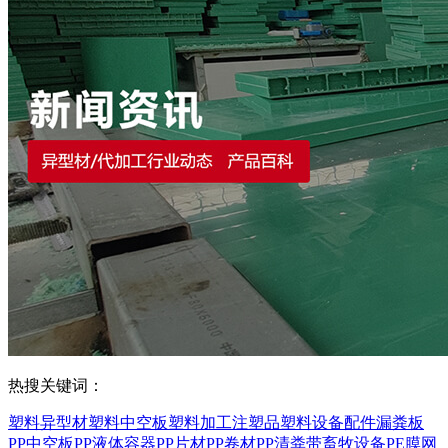
热搜关键词：
塑料异型材
塑料中空板
塑料加工
注塑品
塑料设备配件
漏粪板
PP中空板
PP液体容器
PP片材
PP卷材
PP清粪带
畜牧设备
PE膜
网