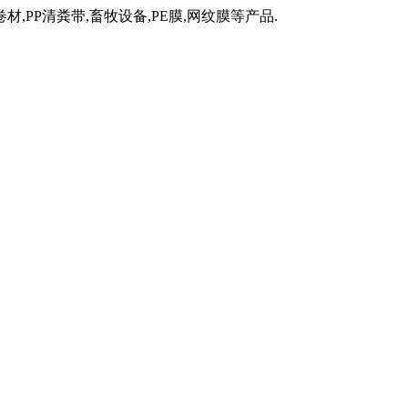
材,PP清粪带,畜牧设备,PE膜,网纹膜等产品.