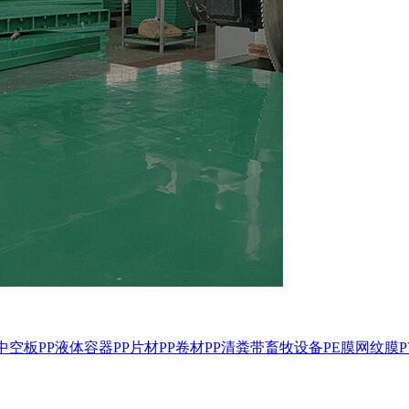
P中空板
PP液体容器
PP片材
PP卷材
PP清粪带
畜牧设备
PE膜
网纹膜