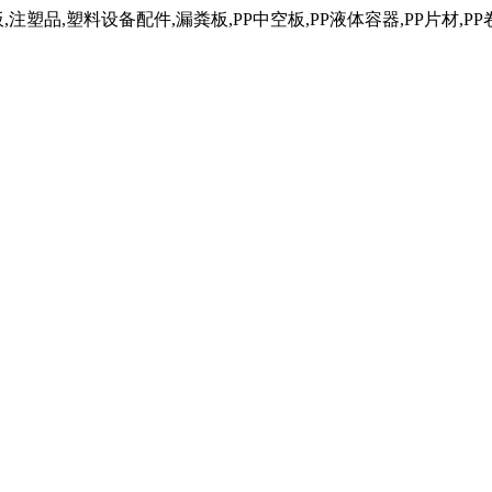
塑品,塑料设备配件,漏粪板,PP中空板,PP液体容器,PP片材,PP卷