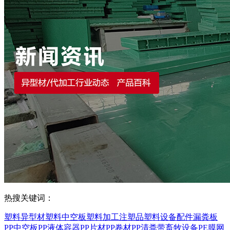
热搜关键词：
塑料异型材
塑料中空板
塑料加工
注塑品
塑料设备配件
漏粪板
PP中空板
PP液体容器
PP片材
PP卷材
PP清粪带
畜牧设备
PE膜
网