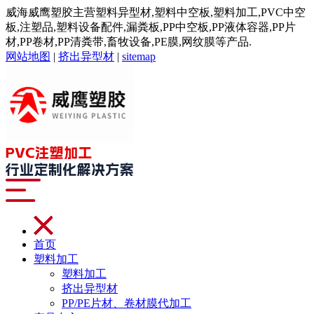
威海威鹰塑胶主营塑料异型材,塑料中空板,塑料加工,PVC中空
板,注塑品,塑料设备配件,漏粪板,PP中空板,PP液体容器,PP片
材,PP卷材,PP清粪带,畜牧设备,PE膜,网纹膜等产品.
网站地图
|
挤出异型材
|
sitemap
首页
塑料加工
塑料加工
挤出异型材
PP/PE片材、卷材膜代加工