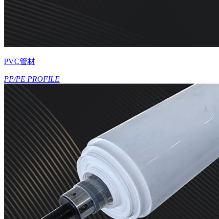
PVC管材
PP/PE PROFILE