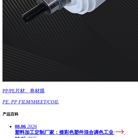
PP/PE片材、卷材膜
PE. PP FILM/SHEET/COIL
产品百科
08.06
2026
塑料加工定制厂家：接彩色塑件混合调色工业