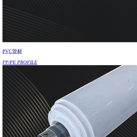
PVC管材
PP/PE PROFILE