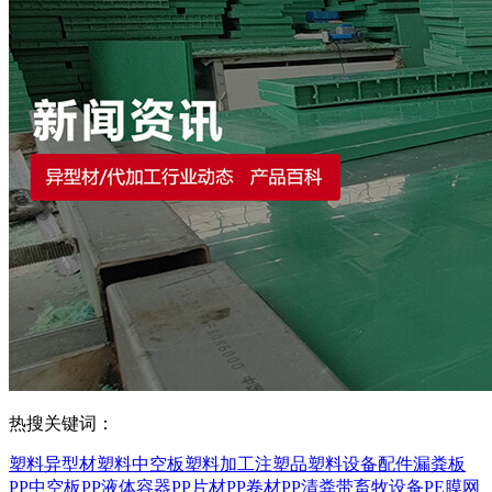
热搜关键词：
塑料异型材
塑料中空板
塑料加工
注塑品
塑料设备配件
漏粪板
PP中空板
PP液体容器
PP片材
PP卷材
PP清粪带
畜牧设备
PE膜
网