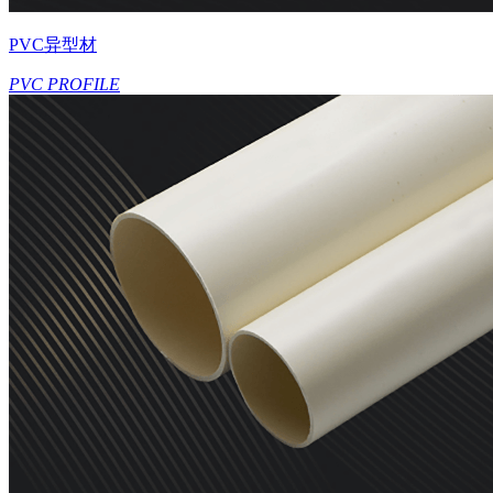
PVC异型材
PVC PROFILE