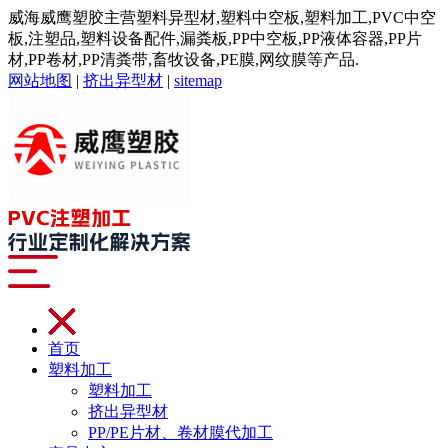
威海威鹰塑胶主营塑料异型材,塑料中空板,塑料加工,PVC中空
板,注塑品,塑料设备配件,漏粪板,PP中空板,PP液体容器,PP片
材,PP卷材,PP清粪带,畜牧设备,PE膜,网纹膜等产品.
网站地图
|
挤出异型材
|
sitemap
首页
塑料加工
塑料加工
挤出异型材
PP/PE片材、卷材膜代加工