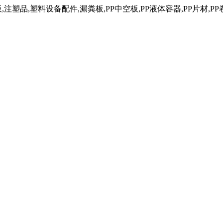
塑品,塑料设备配件,漏粪板,PP中空板,PP液体容器,PP片材,PP卷