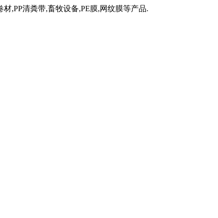
材,PP清粪带,畜牧设备,PE膜,网纹膜等产品.