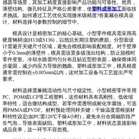
感器等场景，其加工精度直接影响产品功能与可靠性。然而，
薄壁结构、微孔特征及严格公差要求，使
塑料成形加工
面临技
术挑战。如何通过工艺优化实现微米级精度?答案藏在模具设
计、材料选择与参数控制的细节中。
模具设计是精密加工的核心基础。小型零件模具需采用高
硬度钢材(如H13或S136)，以抵抗长期注塑的磨损。分型面设
计需避开关键尺寸区域，避免合模线影响装配精度。对于壁厚
小于0.3mm的薄壁件，模具需设置多级顶出结构，防止脱模时
零件变形。冷却水路需均匀分布且贴近型腔表面，确保熔体同
步凝固，减少内应力导致的翘曲。塑料成形加工中，模具精度
通常需控制在±0.005mm以内，这对加工设备与工艺提出严苛
要求。
材料选择需兼顾流动性与尺寸稳定性。小型精密零件常用
PC、POM或LCP等工程塑料，这些材料具有高刚性、低收缩
率特性，适合微结构成型。若零件需透明或耐化学腐蚀，可选
用PMMA或PVDF。材料预处理同样关键：干燥温度需根据材
料特性设定(如PC需120℃干燥4小时)，避免水分在熔融阶段产
生气泡，导致表面缺陷。塑料成形加工中，材料状态直接影响
成品良率，这一环节不容忽视。