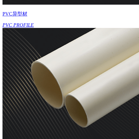
PVC异型材
PVC PROFILE