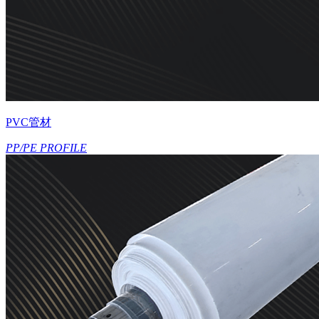
PVC管材
PP/PE PROFILE