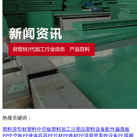
热搜关键词：
塑料异型材
塑料中空板
塑料加工
注塑品
塑料设备配件
漏粪板
PP中空板
PP液体容器
PP片材
PP卷材
PP清粪带
畜牧设备
PE膜
网