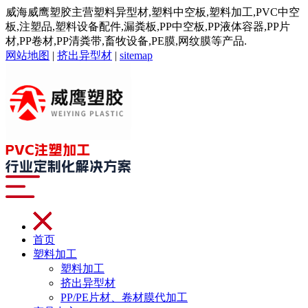
威海威鹰塑胶主营塑料异型材,塑料中空板,塑料加工,PVC中空
板,注塑品,塑料设备配件,漏粪板,PP中空板,PP液体容器,PP片
材,PP卷材,PP清粪带,畜牧设备,PE膜,网纹膜等产品.
网站地图
|
挤出异型材
|
sitemap
首页
塑料加工
塑料加工
挤出异型材
PP/PE片材、卷材膜代加工