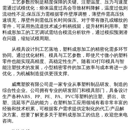
工艺参数控制是精度保障的关键。注塑温度、压力与速度
需通过试模优化：熔体温度过高会导致材料降解，温度过低则
流动性不足;保压压力需根据零件壁厚调整，薄壁件需高压快
速填充，厚壁件则需低压长时间保压。对于带有微孔或螺纹的
零件，可采用热流道技术减少料柄残留，提升材料利用率。塑
料成形加工的工艺调试需结合模流分析软件，通过模拟预测潜
在问题，缩短试模周期。
从模具设计到工艺落地，塑料成形加工的精密化需多环节
协同。通过优化材料、模具与工艺参数，即使尺寸微小的塑料
零件也能实现高精度、高稳定性生产。随着3D打印模具与智
能注塑技术的发展，小型精密零件的加工效率与成本将进一步
优化，为机械制造提供更强支撑。
威鹰塑胶有限公司是一家专业从事塑料制品研发、制造的
综合性企业。公司拥有专业的研发部门和模具部门，具备设计
生产各种ABS、PP、PE、PA、PVC等塑料的注塑、挤出、吹
塑、流延等产品的能力，在塑料加工应用领域有着非常丰富的
经验和技术积累，可根据客户需求提供定制化的代工/产品解
决方案。想要了解更多关于塑料成形加工的信息，欢迎您来电
咨询。