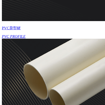
PVC异型材
PVC PROFILE