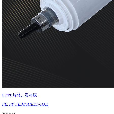
PP/PE片材、卷材膜
PE. PP FILM/SHEET/COIL