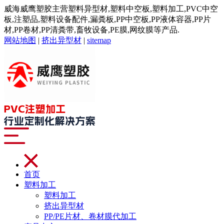
威海威鹰塑胶主营塑料异型材,塑料中空板,塑料加工,PVC中空
板,注塑品,塑料设备配件,漏粪板,PP中空板,PP液体容器,PP片
材,PP卷材,PP清粪带,畜牧设备,PE膜,网纹膜等产品.
网站地图
|
挤出异型材
|
sitemap
首页
塑料加工
塑料加工
挤出异型材
PP/PE片材、卷材膜代加工