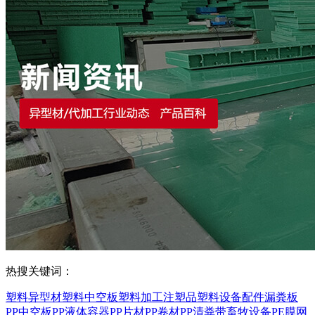
热搜关键词：
塑料异型材
塑料中空板
塑料加工
注塑品
塑料设备配件
漏粪板
PP中空板
PP液体容器
PP片材
PP卷材
PP清粪带
畜牧设备
PE膜
网