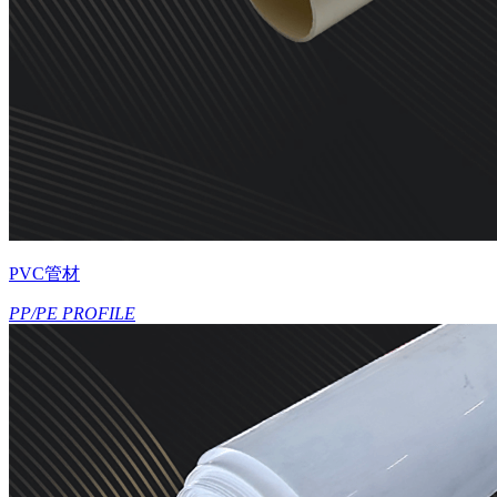
PVC管材
PP/PE PROFILE