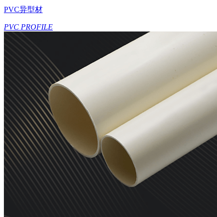
PVC异型材
PVC PROFILE