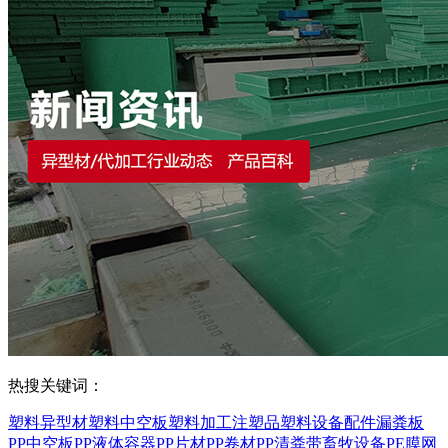
热搜关键词：
塑料异型材
塑料中空板
塑料加工
注塑品
塑料设备配件
漏粪板
PP中空板
PP液体容器
PP片材
PP卷材
PP清粪带
畜牧设备
PE膜
网