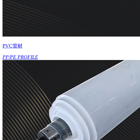
PVC管材
PP/PE PROFILE