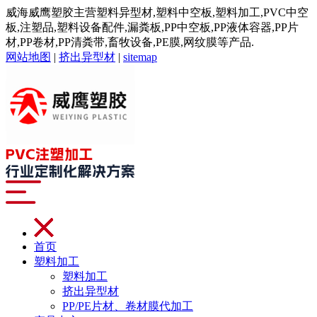
威海威鹰塑胶主营塑料异型材,塑料中空板,塑料加工,PVC中空
板,注塑品,塑料设备配件,漏粪板,PP中空板,PP液体容器,PP片
材,PP卷材,PP清粪带,畜牧设备,PE膜,网纹膜等产品.
网站地图
|
挤出异型材
|
sitemap
首页
塑料加工
塑料加工
挤出异型材
PP/PE片材、卷材膜代加工