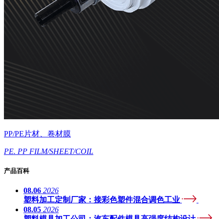
PP/PE片材、卷材膜
PE. PP FILM/SHEET/COIL
产品百科
08.06
2026
塑料加工定制厂家：接彩色塑件混合调色工业
08.05
2026
塑料模具加工公司：汽车配件模具高强度结构设计