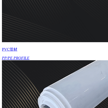
PVC管材
PP/PE PROFILE