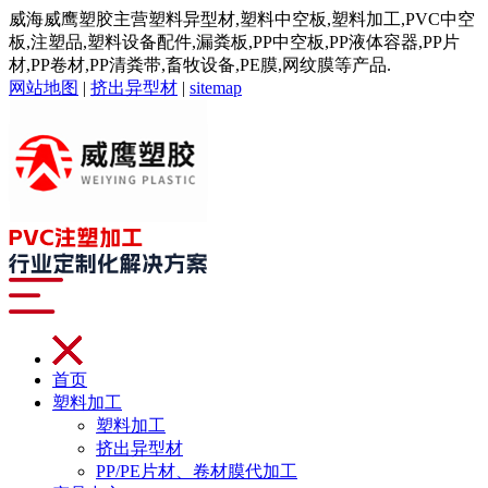
威海威鹰塑胶主营塑料异型材,塑料中空板,塑料加工,PVC中空
板,注塑品,塑料设备配件,漏粪板,PP中空板,PP液体容器,PP片
材,PP卷材,PP清粪带,畜牧设备,PE膜,网纹膜等产品.
网站地图
|
挤出异型材
|
sitemap
首页
塑料加工
塑料加工
挤出异型材
PP/PE片材、卷材膜代加工