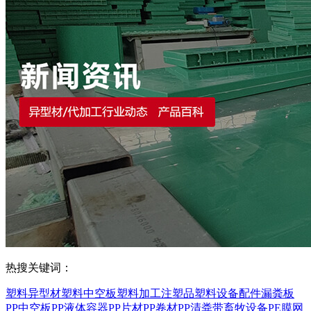
热搜关键词：
塑料异型材
塑料中空板
塑料加工
注塑品
塑料设备配件
漏粪板
PP中空板
PP液体容器
PP片材
PP卷材
PP清粪带
畜牧设备
PE膜
网