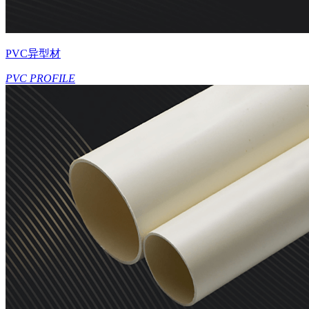
PVC异型材
PVC PROFILE