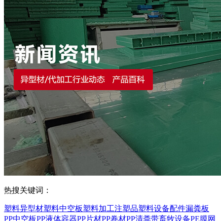
热搜关键词：
塑料异型材
塑料中空板
塑料加工
注塑品
塑料设备配件
漏粪板
PP中空板
PP液体容器
PP片材
PP卷材
PP清粪带
畜牧设备
PE膜
网