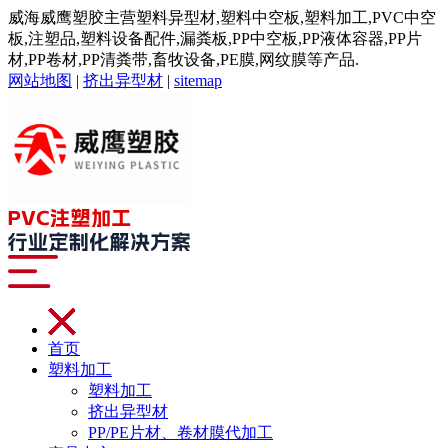
威海威鹰塑胶主营塑料异型材,塑料中空板,塑料加工,PVC中空
板,注塑品,塑料设备配件,漏粪板,PP中空板,PP液体容器,PP片
材,PP卷材,PP清粪带,畜牧设备,PE膜,网纹膜等产品.
网站地图
|
挤出异型材
|
sitemap
首页
塑料加工
塑料加工
挤出异型材
PP/PE片材、卷材膜代加工