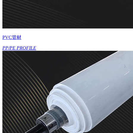
PVC管材
PP/PE PROFILE