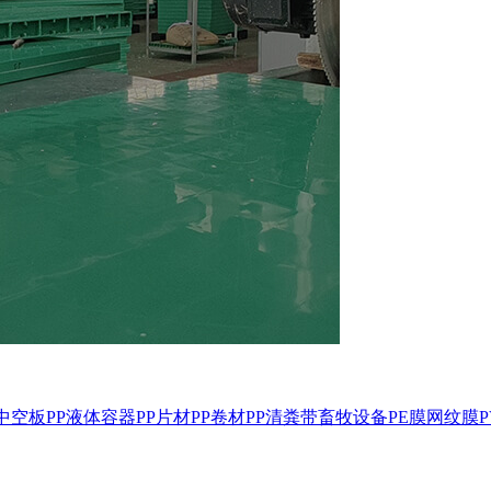
P中空板
PP液体容器
PP片材
PP卷材
PP清粪带
畜牧设备
PE膜
网纹膜