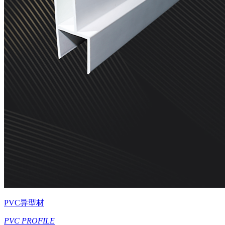
PVC异型材
PVC PROFILE