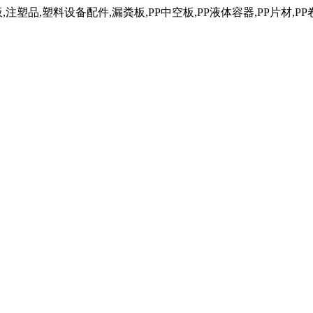
塑品,塑料设备配件,漏粪板,PP中空板,PP液体容器,PP片材,PP卷