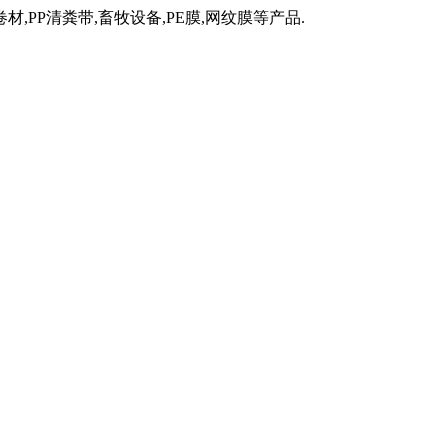
材,PP清粪带,畜牧设备,PE膜,网纹膜等产品.