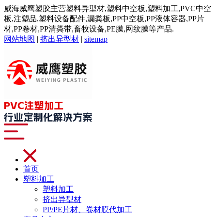
威海威鹰塑胶主营塑料异型材,塑料中空板,塑料加工,PVC中空
板,注塑品,塑料设备配件,漏粪板,PP中空板,PP液体容器,PP片
材,PP卷材,PP清粪带,畜牧设备,PE膜,网纹膜等产品.
网站地图
|
挤出异型材
|
sitemap
首页
塑料加工
塑料加工
挤出异型材
PP/PE片材、卷材膜代加工