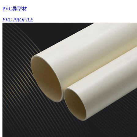
PVC异型材
PVC PROFILE