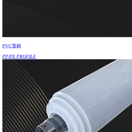
PVC管材
PP/PE PROFILE