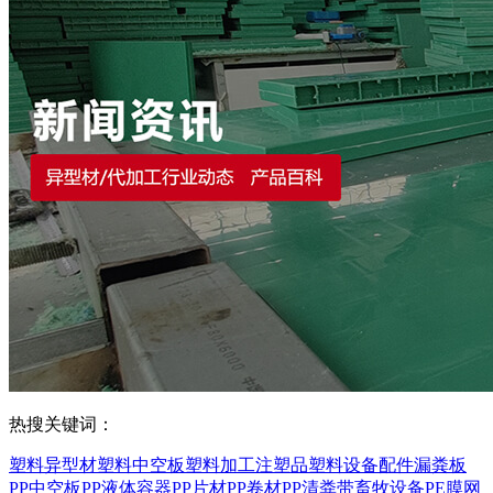
热搜关键词：
塑料异型材
塑料中空板
塑料加工
注塑品
塑料设备配件
漏粪板
PP中空板
PP液体容器
PP片材
PP卷材
PP清粪带
畜牧设备
PE膜
网