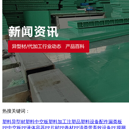
热搜关键词：
塑料异型材
塑料中空板
塑料加工
注塑品
塑料设备配件
漏粪板
PP中空板
PP液体容器
PP片材
PP卷材
PP清粪带
畜牧设备
PE膜
网