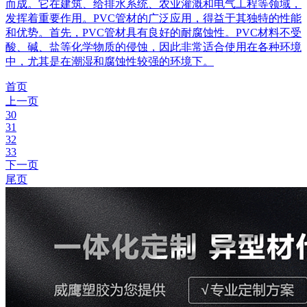
而成。它在建筑、给排水系统、农业灌溉和电气工程等领域，
发挥着重要作用。PVC管材的广泛应用，得益于其独特的性能
和优势。首先，PVC管材具有良好的耐腐蚀性。PVC材料不受
酸、碱、盐等化学物质的侵蚀，因此非常适合使用在各种环境
中，尤其是在潮湿和腐蚀性较强的环境下。
首页
上一页
30
31
32
33
下一页
尾页