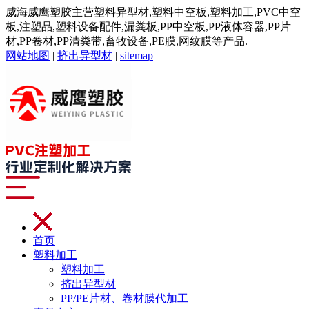
威海威鹰塑胶主营塑料异型材,塑料中空板,塑料加工,PVC中空
板,注塑品,塑料设备配件,漏粪板,PP中空板,PP液体容器,PP片
材,PP卷材,PP清粪带,畜牧设备,PE膜,网纹膜等产品.
网站地图
|
挤出异型材
|
sitemap
首页
塑料加工
塑料加工
挤出异型材
PP/PE片材、卷材膜代加工